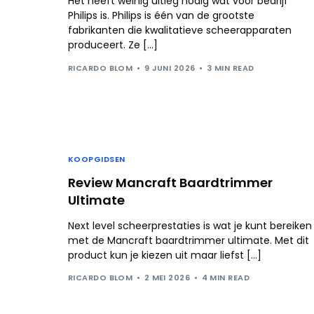
Het heeft weinig uitleg nodig wat voor bedrijf
Philips is. Philips is één van de grootste
fabrikanten die kwalitatieve scheerapparaten
produceert. Ze […]
RICARDO BLOM
9 JUNI 2026
3 MIN READ
KOOPGIDSEN
Review Mancraft Baardtrimmer
Ultimate
Next level scheerprestaties is wat je kunt bereiken
met de Mancraft baardtrimmer ultimate. Met dit
product kun je kiezen uit maar liefst […]
RICARDO BLOM
2 MEI 2026
4 MIN READ