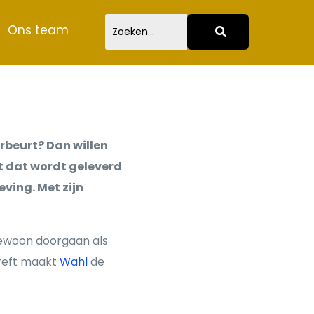
Ons team
rbeurt? Dan willen
ct dat wordt geleverd
ving. Met zijn
gewoon doorgaan als
treft maakt
Wahl
de
.