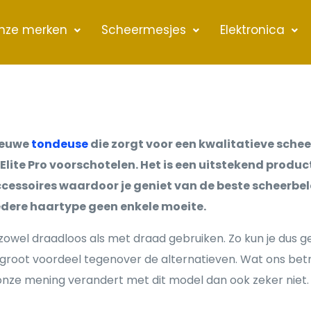
nze merken
Scheermesjes
Elektronica
nieuwe
tondeuse
die zorgt voor een kwalitatieve schee
Elite Pro voorschotelen. Het is een uitstekend produ
cessoires waardoor je geniet van de beste scheerbele
edere haartype geen enkele moeite.
zowel draadloos als met draad gebruiken. Zo kun je dus 
en groot voordeel tegenover de alternatieven. Wat ons be
nze mening verandert met dit model dan ook zeker niet