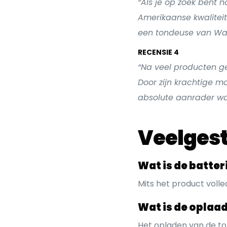
“Als je op zoek bent 
Amerikaanse kwaliteit 
een tondeuse van Wahl
RECENSIE 4
“Na veel producten g
Door zijn krachtige mo
absolute aanrader wat 
Veelgest
Wat is de batter
Mits het product volle
Wat is de oplaad
Het opladen van de to