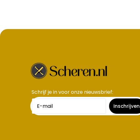
Schrijf je in voor onze nieuwsbrief​:
Inschrijven