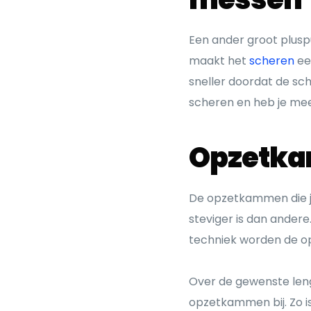
Een ander groot pluspun
maakt het
scheren
ee
sneller doordat de sche
scheren en heb je mee
Opzetka
De opzetkammen die je
steviger is dan ander
techniek worden de o
Over de gewenste lengt
opzetkammen bij. Zo is