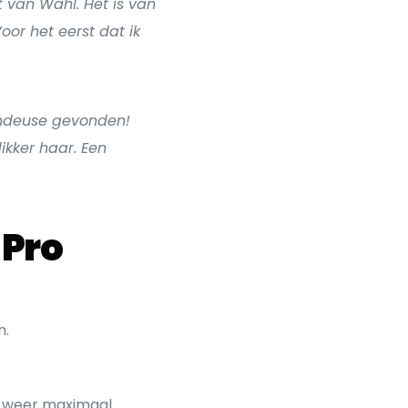
t van Wahl. Het is van
oor het eerst dat ik
ondeuse gevonden!
ikker haar. Een
 Pro
n.
n weer maximaal