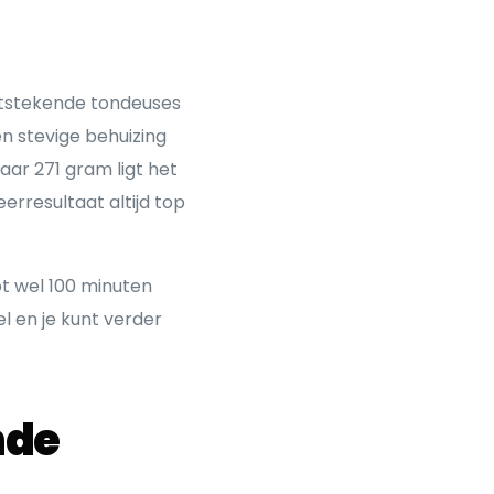
uitstekende tondeuses
en stevige behuizing
aar 271 gram ligt het
rresultaat altijd top
ot wel 100 minuten
l en je kunt verder
nde