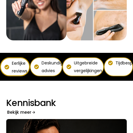
Deskundig
Uitgebreide
Tijdbes
Eerlijke
advies
vergelijkingen
reviews
K
e
n
n
i
s
b
a
n
k
Bekijk meer