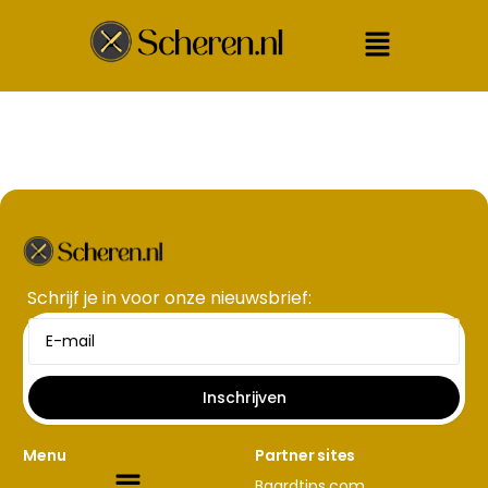
Schrijf je in voor onze nieuwsbrief​:
Inschrijven
Menu
Partner sites
Baardtips.com