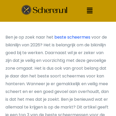
Ben je op zoek naar het
beste scheermes
voor de
bikinilijn van 2026? Het is belangrijk om de bikinilijn
goed bij te werken. Daarnaast wil je er zeker van
zijn dat je veilig en voorzichtig met deze gevoelige
zone omgaat. Het is dus ook van groot belang dat
je daar dan het beste soort scheermes voor kan
hanteren. Wanneer je er gemakkelijk en veilig mee
scheert en er een goed gevoel aan overhoudt, dan
is dat het mes dat je zoekt. Ben je benieuwd wat er
allemaal te krijgen is op de markt? Dit artikel geeft
je een top 3 van de beste scheermessen voor de