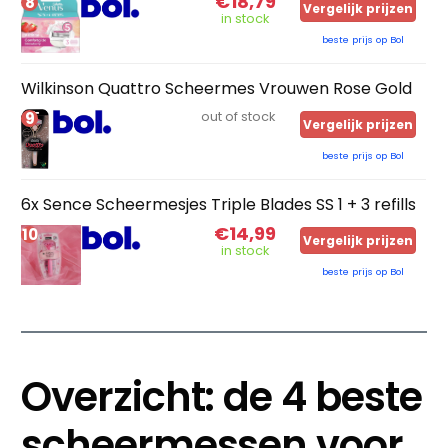
€18,79
8
Vergelijk prijzen
in stock
beste prijs op Bol
Wilkinson Quattro Scheermes Vrouwen Rose Gold
9
out of stock
Vergelijk prijzen
beste prijs op Bol
6x Sence Scheermesjes Triple Blades SS 1 + 3 refills
€14,99
10
Vergelijk prijzen
in stock
beste prijs op Bol
Overzicht: de 4 beste
scheermessen voor