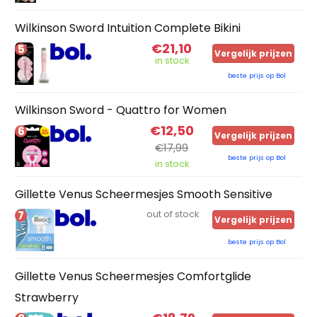
Wilkinson Sword Intuition Complete Bikini
€21,10
5
Vergelijk prijzen
in stock
beste prijs op Bol
Wilkinson Sword - Quattro for Women
€12,50
6
Vergelijk prijzen
€17,99
beste prijs op Bol
in stock
Gillette Venus Scheermesjes Smooth Sensitive
7
out of stock
Vergelijk prijzen
beste prijs op Bol
Gillette Venus Scheermesjes Comfortglide
Strawberry