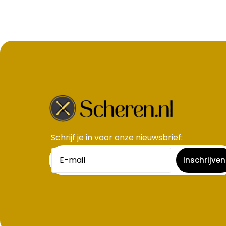
Schrijf je in voor onze nieuwsbrief​:
Inschrijven