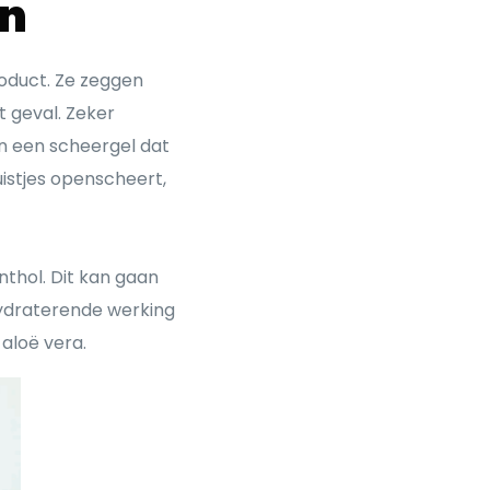
en
roduct. Ze zeggen
 geval. Zeker
n een scheergel dat
uistjes openscheert,
nthol. Dit kan gaan
hydraterende werking
 aloë vera.