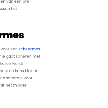
aken van een pre-
ussen het
ermes
d voor een
scheermes
er je gaat scheren met
 haren wordt
e is de kans kleiner
isch scheren. Voor
dat het minder