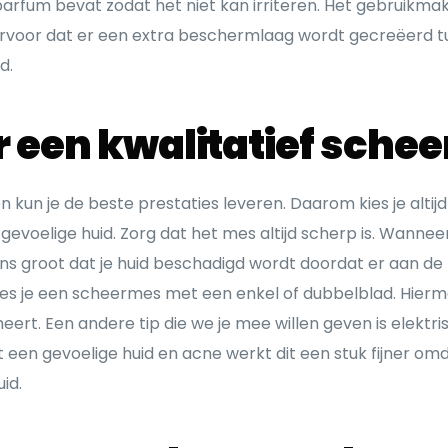
parfum bevat zodat het niet kan irriteren. Het gebruikm
ervoor dat er een extra beschermlaag wordt gecreëerd t
id.
r een kwalitatief sche
n kun je de beste prestaties leveren. Daarom kies je altij
e gevoelige huid. Zorg dat het mes altijd scherp is. Wanne
ans groot dat je huid beschadigd wordt doordat er aan de
kies je een scheermes met een enkel of dubbelblad. Hierme
heert. Een andere tip die we je mee willen geven is elektr
n gevoelige huid en acne werkt dit een stuk fijner om
uid.