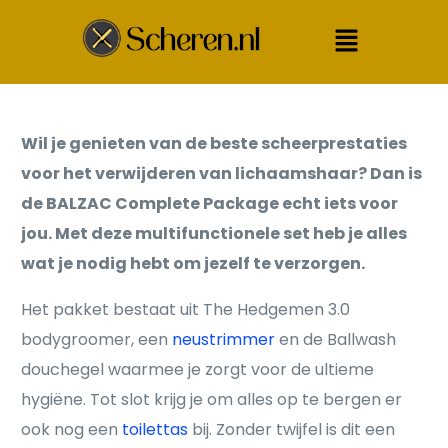
Wil je genieten van de beste scheerprestaties
voor het verwijderen van lichaamshaar? Dan is
de BALZAC Complete Package echt iets voor
jou. Met deze multifunctionele set heb je alles
wat je nodig hebt om jezelf te verzorgen.
Het pakket bestaat uit The Hedgemen 3.0
bodygroomer, een
neustrimmer
en de Ballwash
douchegel waarmee je zorgt voor de ultieme
hygiëne. Tot slot krijg je om alles op te bergen er
ook nog een
toilettas
bij. Zonder twijfel is dit een