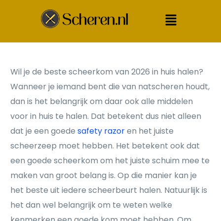
Wil je de beste scheerkom van 2026 in huis halen?
Wanneer je iemand bent die van natscheren houdt,
dan is het belangrijk om daar ook alle middelen
voor in huis te halen. Dat betekent dus niet alleen
dat je een goede
safety razor
en het juiste
scheerzeep moet hebben. Het betekent ook dat
een goede scheerkom om het juiste schuim mee te
maken van groot belang is. Op die manier kan je
het beste uit iedere scheerbeurt halen. Natuurlijk is
het dan wel belangrijk om te weten welke
kenmerken een goede kom moet hebben. Om