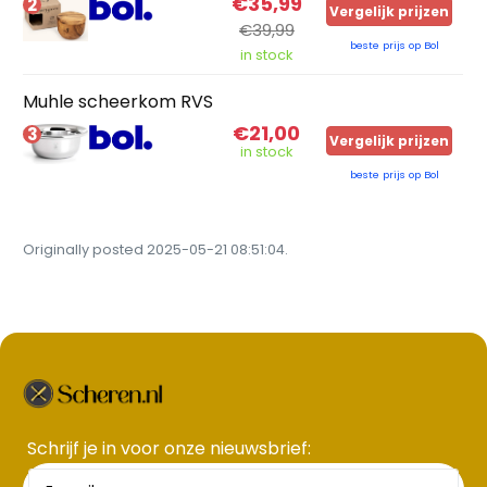
€35,99
2
Vergelijk prijzen
€39,99
beste prijs op Bol
in stock
Muhle scheerkom RVS
€21,00
3
Vergelijk prijzen
in stock
beste prijs op Bol
Originally posted 2025-05-21 08:51:04.
Schrijf je in voor onze nieuwsbrief​: