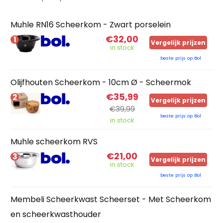
Muhle RN16 Scheerkom - Zwart porselein
€32,00
1
Vergelijk prijzen
in stock
beste prijs op Bol
Olijfhouten Scheerkom - 10cm Ø - Scheermok
€35,99
2
Vergelijk prijzen
€39,99
beste prijs op Bol
in stock
Muhle scheerkom RVS
€21,00
3
Vergelijk prijzen
in stock
beste prijs op Bol
Membeli Scheerkwast Scheerset - Met Scheerkom
en scheerkwasthouder