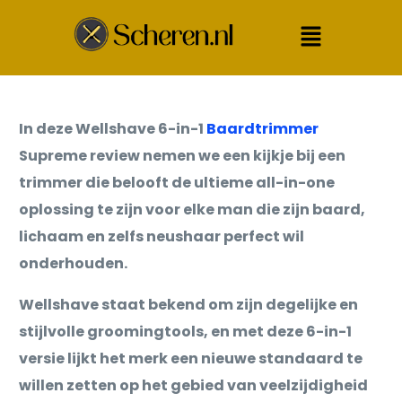
In deze Wellshave 6-in-1
Baardtrimmer
Supreme review nemen we een kijkje bij een
trimmer die belooft de ultieme all-in-one
oplossing te zijn voor elke man die zijn baard,
lichaam en zelfs neushaar perfect wil
onderhouden.
Wellshave staat bekend om zijn degelijke en
stijlvolle groomingtools, en met deze 6-in-1
versie lijkt het merk een nieuwe standaard te
willen zetten op het gebied van veelzijdigheid