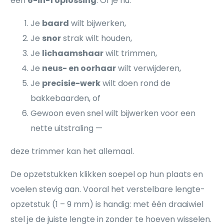
een
6-in-1 oplossing
. Of je nu:
Je
baard
wilt bijwerken,
Je
snor
strak wilt houden,
Je
lichaamshaar
wilt trimmen,
Je
neus- en oorhaar
wilt verwijderen,
Je
precisie-werk
wilt doen rond de
bakkebaarden, of
Gewoon even snel wilt bijwerken voor een
nette uitstraling —
deze trimmer kan het allemaal.
De opzetstukken klikken soepel op hun plaats en
voelen stevig aan. Vooral het verstelbare lengte-
opzetstuk (1 – 9 mm) is handig: met één draaiwiel
stel je de juiste lengte in zonder te hoeven wisselen.