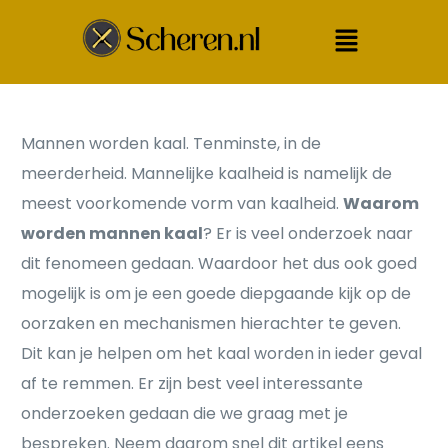
Mannen worden kaal. Tenminste, in de
meerderheid. Mannelijke kaalheid is namelijk de
meest voorkomende vorm van kaalheid.
Waarom
worden mannen kaal
? Er is veel onderzoek naar
dit fenomeen gedaan. Waardoor het dus ook goed
mogelijk is om je een goede diepgaande kijk op de
oorzaken en mechanismen hierachter te geven.
Dit kan je helpen om het kaal worden in ieder geval
af te remmen. Er zijn best veel interessante
onderzoeken gedaan die we graag met je
bespreken. Neem daarom snel dit artikel eens