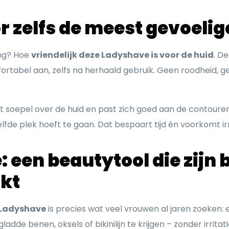
r zelfs de meest gevoelig
ing? Hoe
vriendelijk deze Ladyshave is voor de huid
. D
ortabel aan, zelfs na herhaald gebruik. Geen roodheid, geen
soepel over de huid en past zich goed aan de contouren
fde plek hoeft te gaan. Dat bespaart tijd én voorkomt irr
 een beautytool die zijn 
kt
 Ladyshave
is precies wat veel vrouwen al jaren zoeken: e
dde benen, oksels of bikinilijn te krijgen – zonder irrita