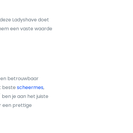
: deze Ladyshave doet
kt hem een vaste waarde
jk en betrouwbaar
t beste
scheermes
,
ben je aan het juiste
r een prettige