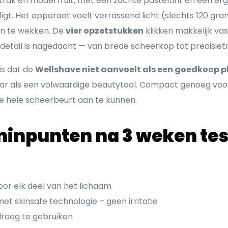
strak en modern uit, met een zachte pasteltint en een 
 ligt. Het apparaat voelt verrassend licht (slechts 120 gr
n te wekken. De
vier opzetstukken
klikken makkelijk vas
k detail is nagedacht — van brede scheerkop tot precisie
is dat de
Wellshave niet aanvoelt als een goedkoop p
ar als een volwaardige beautytool. Compact genoeg voo
e hele scheerbeurt aan te kunnen.
minpunten na 3 weken te
oor elk deel van het lichaam
et skinsafe technologie – geen irritatie
droog te gebruiken