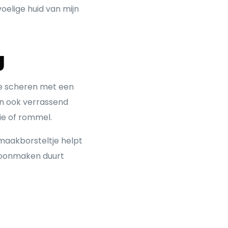
oelige huid van mijn
g
e scheren met een
en ook verrassend
tie of rommel.
maakborsteltje helpt
choonmaken duurt