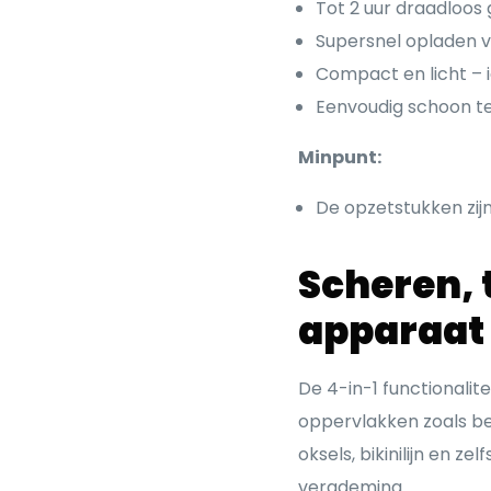
Tot 2 uur draadloos 
Supersnel opladen v
Compact en licht – i
Eenvoudig schoon t
Minpunt:
De opzetstukken zij
Scheren, 
apparaat 
De 4-in-1 functionalit
oppervlakken zoals be
oksels, bikinilijn en z
verademing.