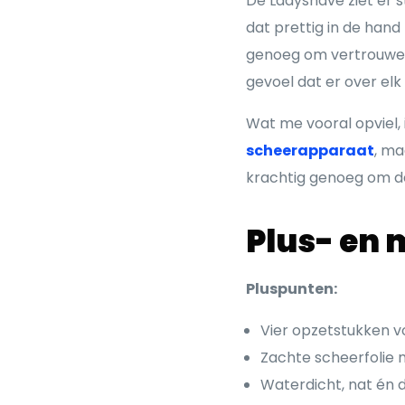
De Ladyshave ziet er 
dat prettig in de hand
genoeg om vertrouwe
gevoel dat er over el
Wat me vooral opviel, 
scheerapparaat
, ma
krachtig genoeg om d
Plus- en 
Pluspunten:
Vier opzetstukken v
Zachte scheerfolie m
Waterdicht, nat én 