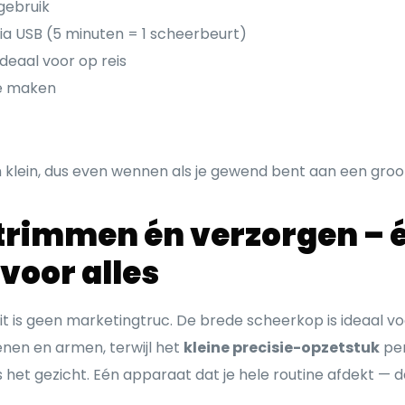
gebruik
ia USB (5 minuten = 1 scheerbeurt)
deaal voor op reis
e maken
n klein, dus even wennen als je gewend bent aan een gro
trimmen én verzorgen – 
voor alles
eit is geen marketingtruc. De brede scheerkop is ideaal v
nen en armen, terwijl het
kleine precisie-opzetstuk
per
elfs het gezicht. Eén apparaat dat je hele routine afdekt — 