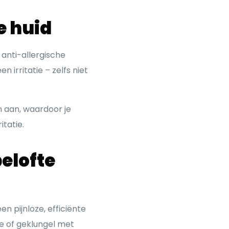
e huid
e anti-allergische
 irritatie – zelfs niet
 aan, waardoor je
itatie.
belofte
en pijnloze, efficiënte
tie of geklungel met