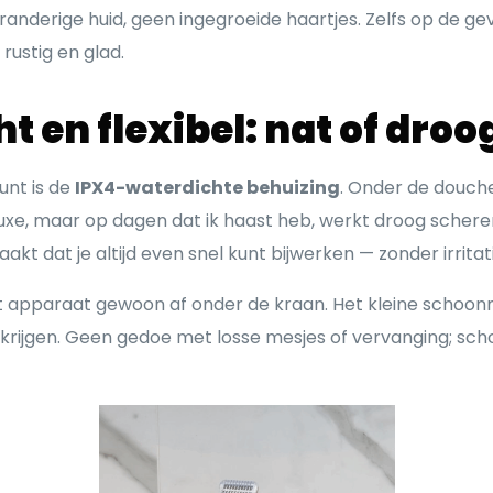
anderige huid, geen ingegroeide haartjes. Zelfs op de gev
d rustig en glad.
 en flexibel: nat of droo
unt is de
IPX4-waterdichte behuizing
. Onder de douch
 luxe, maar op dagen dat ik haast heb, werkt droog scher
 maakt dat je altijd even snel kunt bijwerken — zonder irrita
et apparaat gewoon af onder de kraan. Het kleine schoon
 krijgen. Geen gedoe met losse mesjes of vervanging; s