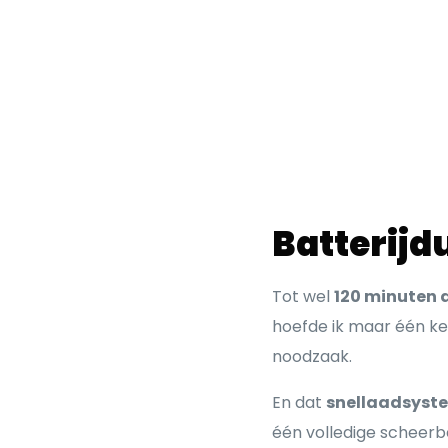
Batterijd
Tot wel
120 minuten 
hoefde ik maar één ke
noodzaak.
En dat
snellaadsyst
één volledige scheerbe