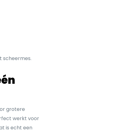
ot scheermes.
één
oor grotere
fect werkt voor
dat is echt een