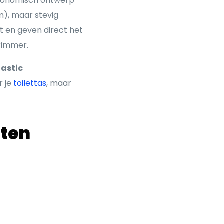
ergonomisch ontwerp
am), maar stevig
t en geven direct het
trimmer.
lastic
r je
toilettas
, maar
sten