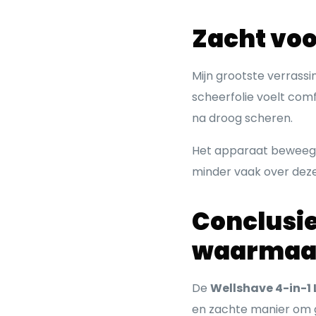
Zacht voo
Mijn grootste verrass
scheerfolie voelt comf
na droog scheren.
Het apparaat beweegt 
minder vaak over dezel
Conclusie:
waarmaa
De
Wellshave 4-in-1
en zachte manier om gla