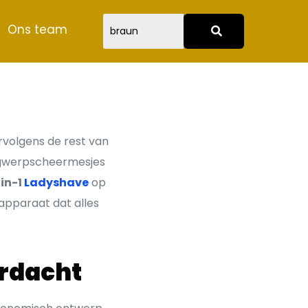
Ons team
ervolgens de rest van
 wegwerpscheermesjes
in-1
Ladyshave
op
 apparaat dat alles
ordacht