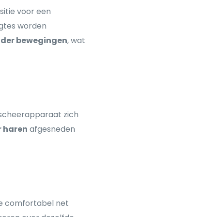
itie voor een
ngtes worden
nder bewegingen
, wat
 scheerapparaat zich
 haren
afgesneden
ze comfortabel net