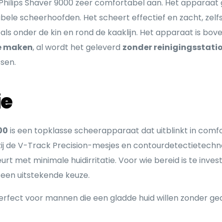
e Philips Shaver 9000 zeer comfortabel aan. Het apparaat g
xibele scheerhoofden. Het scheert effectief en zacht, zelfs
ls onder de kin en rond de kaaklijn. Het apparaat is bov
e maken
, al wordt het geleverd
zonder reinigingsstati
sen.
ie
00
is een topklasse scheerapparaat dat uitblinkt in comfor
j de V-Track Precision-mesjes en contourdetectietechno
t met minimale huidirritatie. Voor wie bereid is te inve
 een uitstekende keuze.
erfect voor mannen die een gladde huid willen zonder ge