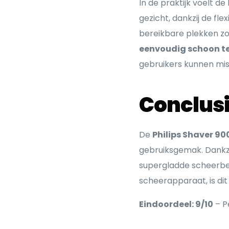
In de praktijk voelt d
gezicht, dankzij de fle
bereikbare plekken zoa
eenvoudig schoon t
gebruikers kunnen mis
Conclus
De
Philips Shaver 90
gebruiksgemak. Dankzi
supergladde scheerbeur
scheerapparaat, is dit
Eindoordeel: 9/10
– P