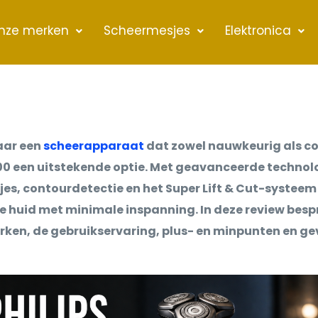
nze merken
Scheermesjes
Elektronica
naar een
scheerapparaat
dat zowel nauwkeurig als com
000 een uitstekende optie. Met geavanceerde technol
es, contourdetectie en het Super Lift & Cut-systeem 
 huid met minimale inspanning. In deze review besp
rken, de gebruikservaring, plus- en minpunten en ge