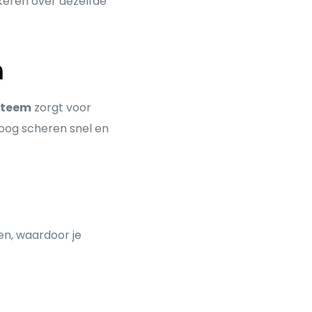
keren over dezelfde
n
steem
zorgt voor
droog scheren snel en
en, waardoor je