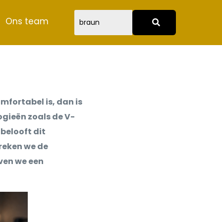
Ons team
fortabel is, dan is
ogieën zoals de V-
belooft dit
reken we de
ven we een