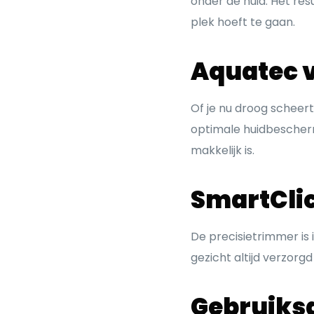
onder de huid. Het res
plek hoeft te gaan.
Aquatec v
Of je nu droog scheert
optimale huidbescher
makkelijk is.
SmartCli
De precisietrimmer is
gezicht altijd verzorgd
Gebruiksg