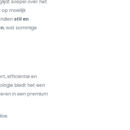
lijdt soepel over het
 op moeilijk
endien
stil en
on
, wat sommige
t, efficiëntie en
logie biedt het een
steren in een premium
doe.