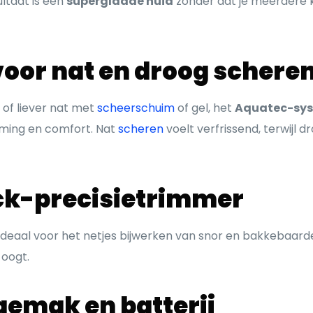
ultaat is een
supergladde huid
zonder dat je meerdere 
oor nat en droog schere
 of liever nat met
scheerschuim
of gel, het
Aquatec-sy
ming en comfort. Nat
scheren
voelt verfrissend, terwijl 
ck-precisietrimmer
 ideaal voor het netjes bijwerken van snor en bakkebaard
 oogt.
emak en batterij