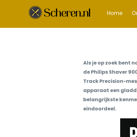
Home
O
Als je op zoek bent 
de Philips Shaver 9
Track Precision-mesj
apparaat een gladde
belangrijkste kenme
eindoordeel.