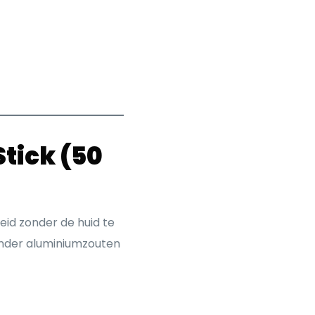
tick (50
heid zonder de huid te
onder aluminiumzouten