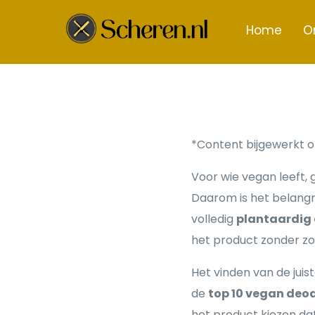
Home
O
*Content bijgewerkt o
Voor wie vegan leeft, 
Daarom is het belangr
volledig
plantaardig 
het product zonder zo
Het vinden van de jui
de
top 10 vegan deo
het product kiezen dat 