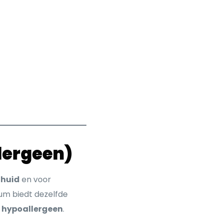
lergeen)
 huid
en voor
fum biedt dezelfde
n hypoallergeen
.