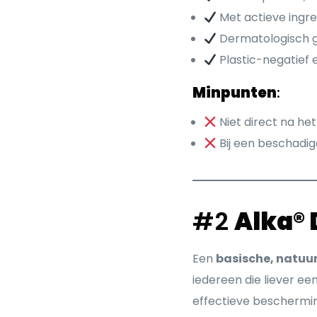
Met actieve ingre
Dermatologisch 
Plastic-negatief e
Minpunten
:
Niet direct na he
Bij een beschadigd
#2
Alka® 
Een
basische, natuur
iedereen die liever e
effectieve beschermin