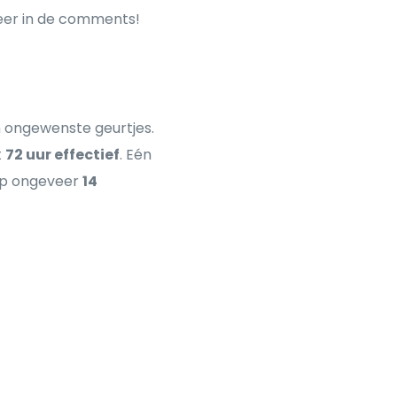
meer in de comments!
 ongewenste geurtjes.
t
72 uur effectief
. Eén
op ongeveer
14