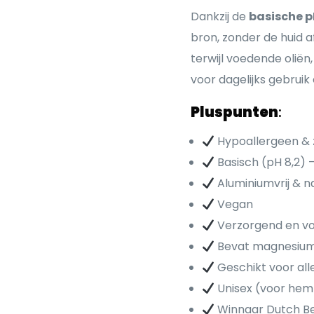
Dankzij de
basische 
bron, zonder de huid a
terwijl voedende olië
voor dagelijks gebruik 
Pluspunten
:
Hypoallergeen &
Basisch (pH 8,2) –
Aluminiumvrij & na
Vegan
Verzorgend en vo
Bevat magnesium 
Geschikt voor all
Unisex (voor hem
Winnaar Dutch B