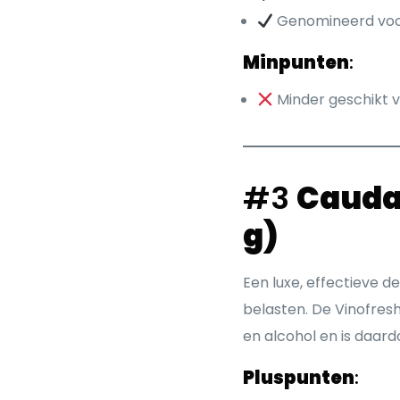
Genomineerd voo
Minpunten
:
Minder geschikt v
#3
Caudal
g)
Een luxe, effectieve d
belasten. De Vinofres
en alcohol en is daard
Pluspunten
: