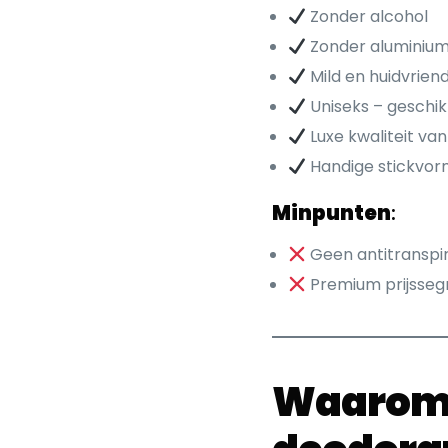
Zonder alcohol
Zonder aluminiu
Mild en huidvriend
Uniseks – geschik
Luxe kwaliteit va
Handige stickvo
Minpunten
:
Geen antitranspi
Premium prijsse
Waarom 