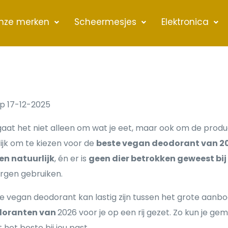
nze merken
Scheermesjes
Elektronica
p 17-12-2025
gaat het niet alleen om wat je eet, maar ook om de produc
ijk om te kiezen voor de
beste vegan deodorant van 2
en natuurlijk
, én er is
geen dier betrokken geweest bij
rgen gebruiken.
ste vegan deodorant kan lastig zijn tussen het grote aan
doranten van
2026 voor je op een rij gezet. Zo kun je gem
het beste bij jou past.