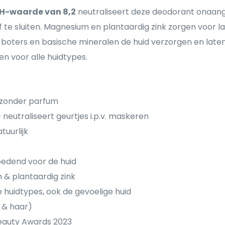
pH-waarde van 8,2
neutraliseert deze deodorant onaang
f te sluiten. Magnesium en plantaardig zink zorgen voor la
n, boters en basische mineralen de huid verzorgen en lat
en voor alle huidtypes.
 zonder parfum
 neutraliseert geurtjes i.p.v. maskeren
tuurlijk
edend voor de huid
& plantaardig zink
e huidtypes, ook de gevoelige huid
 & haar)
eauty Awards 2023