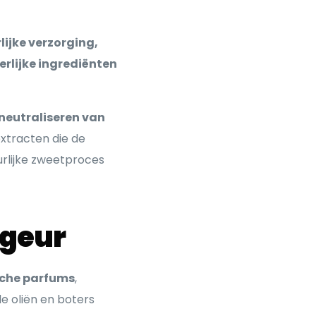
lijke verzorging,
erlijke ingrediënten
neutraliseren van
extracten die de
uurlijke zweetproces
 geur
sche parfums
,
de oliën en boters