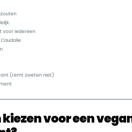
mzouten
elijk
t voor iedereen
n Caudalie
rm
rant (remt zweten niet)
gment
kiezen voor een vega