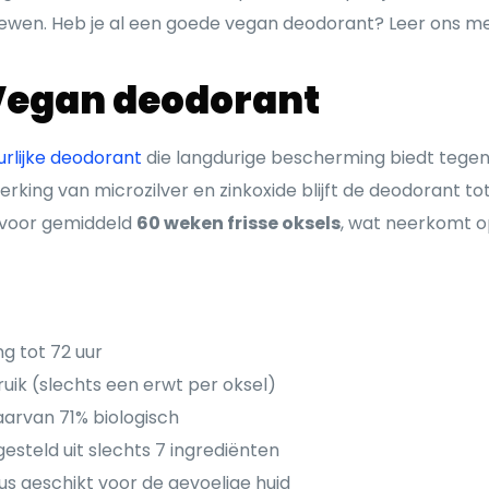
eviewen. Heb je al een goede vegan deodorant? Leer ons 
Vegan deodorant
urlijke deodorant
die langdurige bescherming biedt tegen
erking van microzilver en zinkoxide blijft de deodorant to
 voor gemiddeld
60 weken frisse oksels
, wat neerkomt 
g tot 72 uur
ruik (slechts een erwt per oksel)
aarvan 71% biologisch
teld uit slechts 7 ingrediënten
s geschikt voor de gevoelige huid