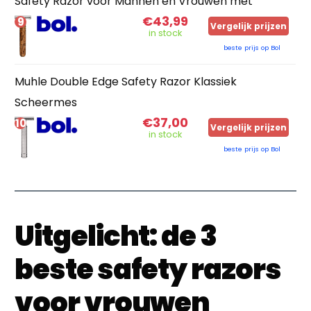
Safety Razor voor Mannen en Vrouwen met
€43,99
9
Vergelijk prijzen
in stock
beste prijs op Bol
Muhle Double Edge Safety Razor Klassiek
Scheermes
€37,00
10
Vergelijk prijzen
in stock
beste prijs op Bol
Uitgelicht: de 3
beste safety razors
voor vrouwen