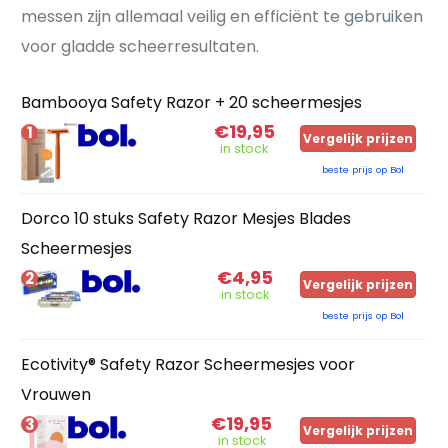
messen zijn allemaal veilig en efficiënt te gebruiken
voor gladde scheerresultaten.
Bambooya Safety Razor + 20 scheermesjes
€19,95
1
Vergelijk prijzen
in stock
beste prijs op Bol
Dorco 10 stuks Safety Razor Mesjes Blades
Scheermesjes
€4,95
2
Vergelijk prijzen
in stock
beste prijs op Bol
Ecotivity® Safety Razor Scheermesjes voor
Vrouwen
€19,95
3
Vergelijk prijzen
in stock