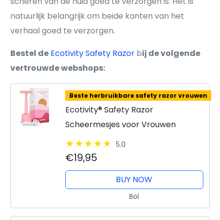
scheren van de huid goed te verzorgen is. Het is
natuurlijk belangrijk om beide kanten van het
verhaal goed te verzorgen.
Bestel de
Ecotivity Safety Razor
b
ij de volgende
vertrouwde webshops:
Beste herbruikbare safety razor vrouwen
Ecotivity® Safety Razor
Scheermesjes voor Vrouwen
5.0
€19,95
BUY NOW
Bol