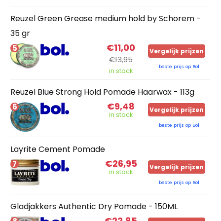
Reuzel Green Grease medium hold by Schorem -
35 gr
€11,00
5
Vergelijk prijzen
€13,95
beste prijs op Bol
in stock
Reuzel Blue Strong Hold Pomade Haarwax - 113g
€9,48
6
Vergelijk prijzen
in stock
beste prijs op Bol
Layrite Cement Pomade
€26,95
7
Vergelijk prijzen
in stock
beste prijs op Bol
Gladjakkers Authentic Dry Pomade - 150ML
€22,85