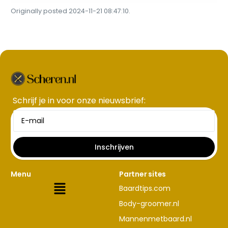
Originally posted 2024-11-21 08:47:10.
Schrijf je in voor onze nieuwsbrief​:
Inschrijven
Menu
Partner sites
Baardtips.com
Body-groomer.nl
Mannenmetbaard.nl