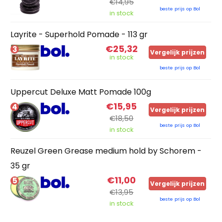
€14,95
beste prijs op Bol
in stock
Layrite - Superhold Pomade - 113 gr
€25,32
3
Vergelijk prijzen
in stock
beste prijs op Bol
Uppercut Deluxe Matt Pomade 100g
€15,95
4
Vergelijk prijzen
€18,50
beste prijs op Bol
in stock
Reuzel Green Grease medium hold by Schorem -
35 gr
€11,00
5
Vergelijk prijzen
€13,95
beste prijs op Bol
in stock