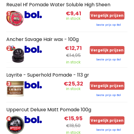
Reuzel Hf Pomade Water Soluble High Sheen
€9,41
1
Vergelijk prijzen
in stock
beste prijs op Bol
Ancher Savage Hair wax - 100g
€12,71
2
Vergelijk prijzen
€14,95
beste prijs op Bol
in stock
Layrite - Superhold Pomade - 113 gr
€25,32
3
Vergelijk prijzen
in stock
beste prijs op Bol
Uppercut Deluxe Matt Pomade 100g
€15,95
4
Vergelijk prijzen
€18,50
beste prijs op Bol
in stock