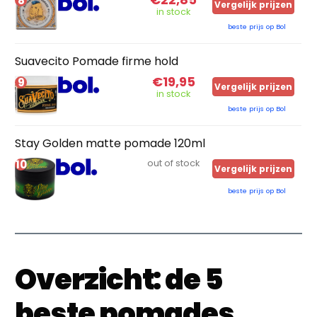
8
Vergelijk prijzen
in stock
beste prijs op Bol
Suavecito Pomade firme hold
€19,95
9
Vergelijk prijzen
in stock
beste prijs op Bol
Stay Golden matte pomade 120ml
10
out of stock
Vergelijk prijzen
beste prijs op Bol
Overzicht: de 5
beste pomades