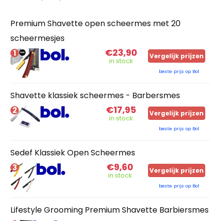
Premium Shavette open scheermes met 20
scheermesjes
€23,90
1
Vergelijk prijzen
in stock
beste prijs op Bol
Shavette klassiek scheermes - Barbersmes
€17,95
2
Vergelijk prijzen
in stock
beste prijs op Bol
Sedef Klassiek Open Scheermes
€9,60
3
Vergelijk prijzen
in stock
beste prijs op Bol
Lifestyle Grooming Premium Shavette Barbiersmes