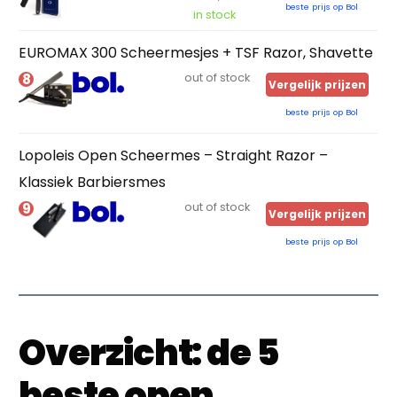
beste prijs op Bol
in stock
EUROMAX 300 Scheermesjes + TSF Razor, Shavette
8
out of stock
Vergelijk prijzen
beste prijs op Bol
Lopoleis Open Scheermes – Straight Razor –
Klassiek Barbiersmes
9
out of stock
Vergelijk prijzen
beste prijs op Bol
Overzicht: de 5
beste open