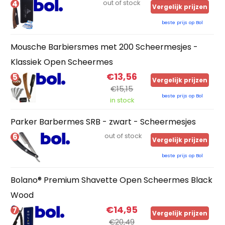
4
out of stock
Vergelijk prijzen
beste prijs op Bol
Mousche Barbiersmes met 200 Scheermesjes -
Klassiek Open Scheermes
€13,56
5
Vergelijk prijzen
€15,15
beste prijs op Bol
in stock
Parker Barbermes SRB - zwart - Scheermesjes
6
out of stock
Vergelijk prijzen
beste prijs op Bol
Bolano® Premium Shavette Open Scheermes Black
Wood
€14,95
7
Vergelijk prijzen
€20,49