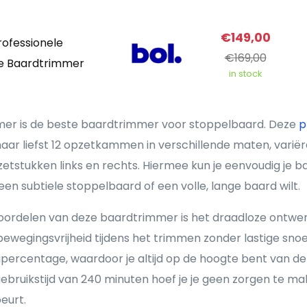
€149,00
rofessionele
€169,00
e Baardtrimmer
in stock
er is de beste baardtrimmer voor stoppelbaard. Deze
p
ar liefst 12 opzetkammen in verschillende maten, variër
zetstukken links en rechts. Hiermee kun je eenvoudig je 
 een subtiele stoppelbaard of een volle, lange baard wilt.
oordelen van deze baardtrimmer is het draadloze ontwer
bewegingsvrijheid tijdens het trimmen zonder lastige sno
percentage, waardoor je altijd op de hoogte bent van de 
bruikstijd van 240 minuten hoef je je geen zorgen te ma
beurt.