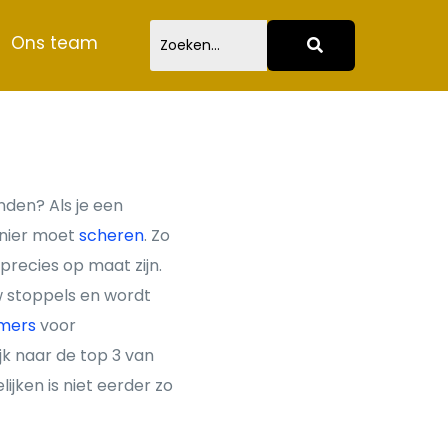
Ons team
nden? Als je een
anier moet
scheren
. Zo
precies op maat zijn.
uw stoppels en wordt
mers
voor
jk naar de top 3 van
jken is niet eerder zo