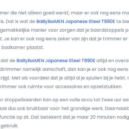
er die niet alleen goed werkt, maar er ook nog eens mooi
is. Dat is wat de
BaBylissMEN Japanese Steel T890E
te bie
 gemakkelijke manier voor zorgen dat je baardstoppels pr
Je kan er ook nog eens zeker van zijn dat je trimmer er
e badkamer plaatst.
o dat de
BaBylissMEN Japanese Steel T890E
altijd en overal
rimmer namelijk aanschaft, dan kan je er ook nog eens ze
ijgt. Met als voordeel dat je altijd al je spullen bij je hebt. 
trimmer ook ruimte voor accessoires en opzetstukken.
 stoppelbaarden kan op een volle accu tot twee uur aan
eze dus ook bruikbaar voor het grondige werk. Daarnaast
dfunctie op zit. Dat betekent dat je maar 20 minuten nod
gebruik.