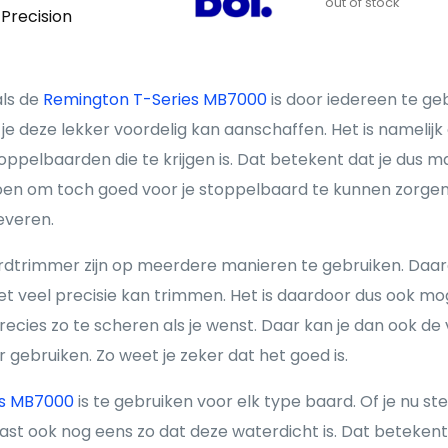
out of stock
 Precision
ls de
Remington T-Series MB7000
is door iedereen te ge
je deze lekker voordelig kan aanschaffen. Het is namelij
ppelbaarden die te krijgen is. Dat betekent dat je dus m
doen om toch goed voor je stoppelbaard te kunnen zorgen
leveren.
dtrimmer zijn op meerdere manieren te gebruiken. Daard
met veel precisie kan trimmen. Het is daardoor dus ook mo
precies zo te scheren als je wenst. Daar kan je dan ook de
gebruiken. Zo weet je zeker dat het goed is.
es MB7000
is te gebruiken voor elk type baard. Of je nu st
rnaast ook nog eens zo dat deze waterdicht is. Dat beteke