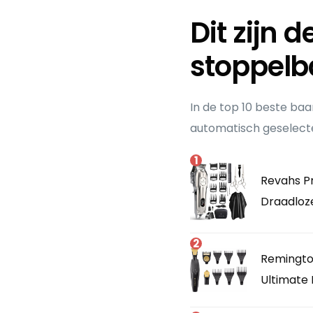
Dit zijn 
stoppelb
In de top 10 beste ba
automatisch geselecte
1
Revahs P
Draadloz
2
Remingto
Ultimate 