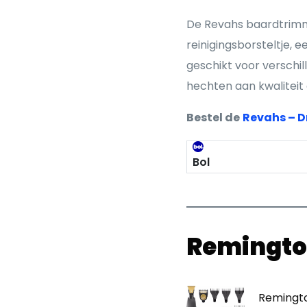
De Revahs baardtrimm
reinigingsborsteltje,
geschikt voor verschi
hechten aan kwaliteit 
Bestel de
Revahs – 
Bol
Remingto
Remingt