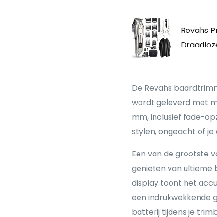
Revahs P
Draadloz
De Revahs baardtrimm
wordt geleverd met ma
mm, inclusief fade-op
stylen, ongeacht of je
Een van de grootste v
genieten van ultieme 
display toont het accu
een indrukwekkende ge
batterij tijdens je trim