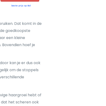
beste prijs op Bol
bruiken. Dat komt in de
k de goedkoopste
aar een kleine
. Bovendien hoef je
oor kan je er dus ook
gelijk om de stoppels
 verschillende
evige haargroei hebt of
nt dat het scheren ook