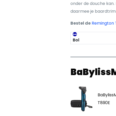
onder de douche kan. D
daarmee je baardtrim
Bestel de
Remington 
Bol
BaBylissM
BaByliss
T890E