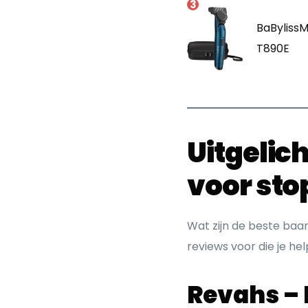
3
BaByliss
T890E
Uitgelic
voor st
Wat zijn de beste baa
reviews voor die je h
Revahs –