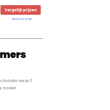
Vergelijk prijzen
beste prijs op Bol
immers
schotelen we je 3
lk model!